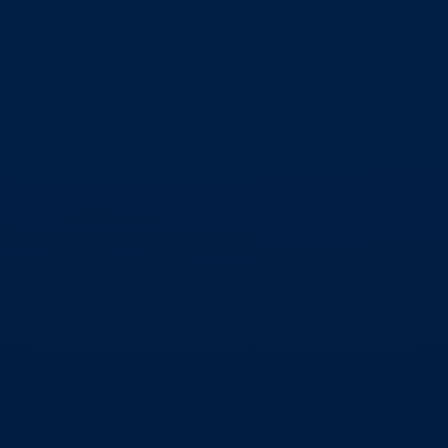
فهم الأسواق المالية وتطبيق استراتيجيات
التداول، مع التركيز على تفسير حركة الأسعار والتنبؤ
باتجاهاتها.
طريقة وليد الحلو
منهجية تركز على توصيف الحركة السعرية بدقة
وتحديد الفرص التداولية دون الاعتماد كلياً على
المؤشرات التقليدية.