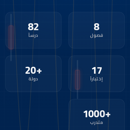
82
8
فصول
درساً
+20
17
إختباراً
دولة
+1000
متدرب