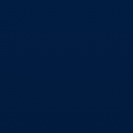
أحجام التداول
أهمية دور أحجام التداول في تحليل الأسواق
المالية واستخدام مؤشرات مثل الفوليوم الأساسي
ومؤشرات الترجيح.