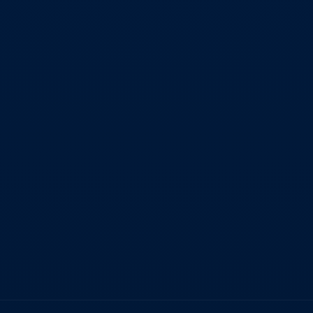
الانعكاس.
النماذج الفنية
تفسير كل نموذج بشكل تفصيلي مع التركيز على
النقاط الحرجة التي تشير إلى فرص التداول في
الأسواق الحقيقية.