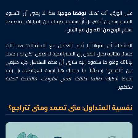
على الورق، أنت تملك
توقعًا موجبًا
. هذا لا يعني أن الأسبوع
القادم سيكون أخضر، بل أن سلسلة طويلة من القرارات المنضبطة
ستنتج
الربح من التداول
مع الزمن.
المشكلة أن عقولنا لا تُجيد التعامل مع الاحتمالات؛ بعد ثلاث
خسائر متتالية نميل للقول إن الاستراتيجية لا تعمل. لكن لو راجعت
بياناتك وهو ما سنعود إليه سترى أن هذه السلاسل جزء طبيعي
من “الضجيج” إحصائيًا. ما يحميك هنا ليست العواطف، بل رقم
بسيط يُذكرك:
طالما طبّقت نفس القواعد، فالنتيجة الكلية
ستظهر.
نفسية المتداول: متى تصمد ومتى تتراجع؟