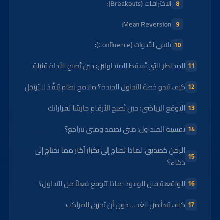
الاختراقات (Breakouts):
Mean Reversion:
تلاقي الأدوات (Confluence):
المخاطر التي تُسقط المتداولين: حين تُصبح الأداة قنبلة
كيف تبدو خطة التداول الجيدة؟ ملامح نظام يُنفَّذ لا يُرتجَل
التوقع الرياضي: حين تُصبح الأرقام حارسًا لقراراتك
نفسية المتداول: متى تصمد ومتى تتراجع؟
الزمن كصديق: لماذا تحتاج إلى تكرار أكثر مما تحتاج إلى
ذكاء؟
الواقعية قبل الوعود: ماذا تتوقع فعلاً من التداول؟
كيف تبدأ من الغد… دون أن تحرق المراكب