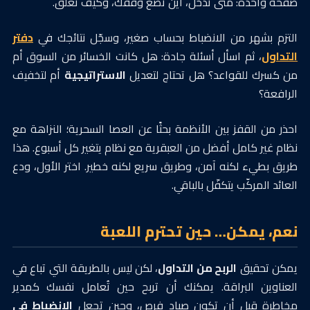
صفحة واحدة: متى تدخل، أين تضع وقفك، وكيف تغلق.
التزم بشهر من الانضباط بحساب صغير، وسجّل نتائجك في
دفتر
التداول
، ثم اسأل أسئلة جادة: هل كانت الخسائر من السوق أم
من كسرك للقواعد؟ هل تحتاج لتعديل
الاستراتيجية
أم لتخفيف
الرافعة؟
احذر من القفز بين الأنظمة بحثًا عن العصا السحرية؛ النزاهة مع
نظام غير كامل أفضل من العبقرية مع نظام يتغير كل أسبوع. هذا
طريق بطيء لكنه آمن، وطريق سريع لكنه خطير. اختر الأول، ودع
العائد المركّب يتكفّل بالباقي.
نعم، يمكن… حين تحترم اللعبة
يمكن تحقيق
الربح من التداول
، لكن ليس بالطريقة التي تباع في
العناوين البراقة. يمكنك أن تربح حين تُعامل نفسك كمدير
مخاطرة قبل أن تكون صياد فرص، وحين تجعل
الانضباط في