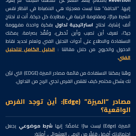
Reversion
بانتظام: يبتعد السعر عن “منطقة القيمة” ثم يعود
إليها. “الحافة” هنا ليست معجزة؛ هي الانضباط في انتظار نفس
الشرط مرارًا، ومقاومة الرغبة في مطاردة كل حركة. أنت لا تحتاج
ألف إشارة، تحتاج
استراتيجية تداول
بفكرة واحدة مفهومة
جيدًا، تعرف أين تصيب وأين تُخطئ، وتُنفَّذ بصرامة. يمكنك
الاستفادة والاطلاع على أدوات التحليل الفني وتعلم تحديد نقاط
الدخول والخروج من خلال مقالتنا :
الدليل الكامل للتحليل
الفني
.
وهُنا يمكننا الاستفادة من قائمة مصادر الميزة (EDGE) التي تبيّن
لك بشكل مختصر كيف تقتنص الفرص لجني الربح من التداول.
مصادر “الميزة” (Edge): أين توجد الفرص
الواقعية؟
الميزة (Edge) ليست سرًا غامضًا؛ إنها
شرط موضوعي
يجعل
احتمالاتك أفضل قليلًا من الرمي العشوائي. أمثلة: