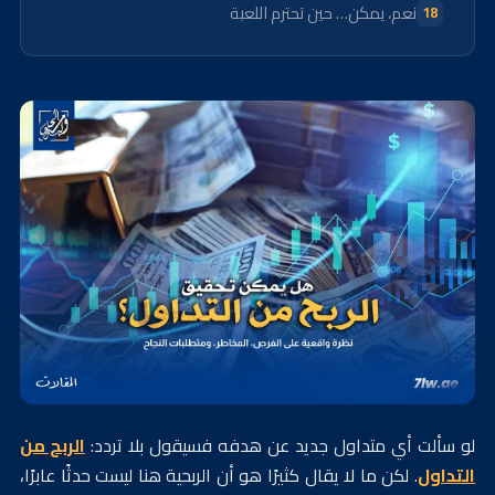
نعم، يمكن… حين تحترم اللعبة
لو سألت أي متداول جديد عن هدفه فسيقول بلا تردد:
الربح من
التداول
. لكن ما لا يقال كثيرًا هو أن الربحية هنا ليست حدثًا عابرًا،