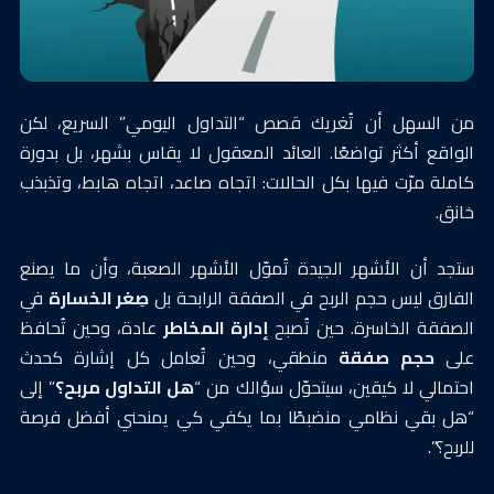
من السهل أن تُغريك قصص “التداول اليومي” السريع، لكن
الواقع أكثر تواضعًا. العائد المعقول لا يقاس بشهر، بل بدورة
كاملة مرّت فيها بكل الحالات: اتجاه صاعد، اتجاه هابط، وتذبذب
خانق.
ستجد أن الأشهر الجيدة تُموّل الأشهر الصعبة، وأن ما يصنع
الفارق ليس حجم الربح في الصفقة الرابحة بل
صِغر الخسارة
في
الصفقة الخاسرة. حين تُصبح
إدارة المخاطر
عادة، وحين تُحافظ
على
حجم صفقة
منطقي، وحين تُعامل كل إشارة كحدث
احتمالي لا كيقين، سيتحوّل سؤالك من “
هل التداول مربح؟
” إلى
“هل بقي نظامي منضبطًا بما يكفي كي يمنحني أفضل فرصة
للربح؟”.