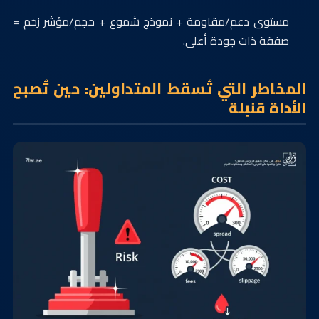
مستوى دعم/مقاومة + نموذج شموع + حجم/مؤشر زخم =
صفقة ذات جودة أعلى.
المخاطر التي تُسقط المتداولين: حين تُصبح
الأداة قنبلة