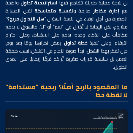
بل نتيجة عملية طويلة تتقاطع فيها
استراتيجية تداول
واضحة
مع
إدارة مخاطر
صارمة و
نفسية متماسكة
تقبل الخسارة
الصغيرة من أجل البقاء في اللعبة. السؤال “
هل التداول مربح؟
”
مشروع، لكن الإجابة لا تُختزل في “نعم” أو “لا”. فالسوق لا يدفع
مكافآت على الذكاء وحده؛ يدفع على الانضباط، وعلى احترام
الأرقام، وعلى تنفيذ
خطة تداول
يمكن تكرارها يومًا بعد يوم.
حين تفكر بهذا الشكل، تبدأ صورة النجاح في التشكل: ليست صفقة
العمر، بل سلسلة قرارات صغيرة تُراكم فرقًا إيجابيًا على المدى
الطويل.
ما المقصود بالربح أصلًا؟ ربحية “مستدامة”
لا لقطة حظ