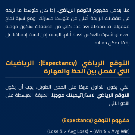
هنا يتدخل مفهوم
التوقع الرياضي
: إذا كان متوسط ما تربحه
في صفقاتك الرابحة أعلى من متوسط خسارتك، ومع نسبة نجاح
معقولة، فالمحصلة بعد عدد كافٍ من الصفقات ستكون موجبة
even لو شعرت بالعكس لعدة أيام. الربحية إذن ليست إحساسًا، بل
رقمًا يمكن حسابه.
التوقع الرياضي (Expectancy): الرياضيات
التي تفصل بين الحظ والمهارة
لكي يكون التداول مربحًا على المدى الطويل، يجب أن يكون
التوقع الرياضي لاستراتيجيتك موجبًا
. الصيغة المبسطة على
النحو الآتي
مفهوم التوقع (Expectancy)
(Win % × Avg Win) − (Loss % × Avg Loss)