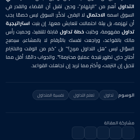
التداول
أهم من “الإلهام”، وحين تقبل أن القضاء والقدر في
السوق اسمه
الاحتمال
لا اليقين. تذكّر: السوق ليس خصمًا يجب
أن تهزمه، بل بيئة احتمالات تتعايش معها. إن بنيت
استراتيجية
تداول
مفهومة، وكتبت
خطة تداول
قابلة للتنفيذ، وحميت رأس
مالك بالقواعد، وراجعت نفسك بالأرقام لا بالمشاعر، سيصبح
السؤال ليس “هل التداول مربح؟” بل “كم من الوقت والالتزام
أحتاج حتى تظهر نتيجة عمليةٍ محترمة؟”. والجواب دائمًا: أقل مما
تتخيل إن التزمت، وأكثر مما تريد إن تجاهلت القواعد.
الوسوم
تداول
تعلم التداول
نفسية المتداول
مشاركة المقالة