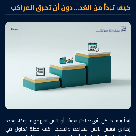
كيف تبدأ من الغد… دون أن تحرق المراكب
ابدأ بتبسيط كل شيء: اختر سوقًا أو اثنين تفهمهما جيدًا، وحدد
إطارين زمنيين ثابتين للقراءة والتنفيذ. اكتب
خطة تداول
في