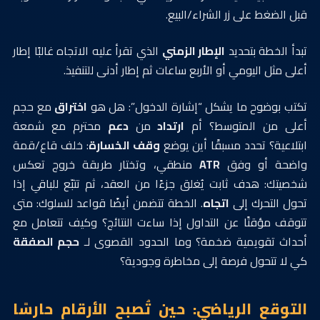
قبل الضغط على زر الشراء/البيع.
تبدأ الخطة بتحديد
الإطار الزمني
الذي تقرأ عليه الاتجاه غالبًا إطار
أعلى مثل اليومي أو الأربع ساعات ثم إطار أدنى للتنفيذ.
تكتب بوضوح ما يشكل “إشارة الدخول”: هل هو
اختراق
مع حجم
أعلى من المتوسط؟ أم
ارتداد
من
دعم
محترم مع شمعة
ابتلاعية؟ تحدد مسبقًا أين يوضع
وقف الخسارة
: خلف قاع/قمة
واضحة أو وفق
ATR
منطقي، وتختار طريقة خروج تعكس
شخصيتك: هدف ثابت يُغلق جزءًا من العقد، ثم تتبّع للباقي إذا
تحول التحرك إلى
اتجاه
. الخطة تتضمن أيضًا قواعد للسلوك: متى
تتوقف مؤقتًا عن التداول إذا ساءت النتائج؟ وكيف تتعامل مع
أحداث تقويمية ضخمة؟ وما الحدود القصوى لـ
حجم الصفقة
كي لا تتحول فرصة إلى مخاطرة وجودية؟
التوقع الرياضي: حين تُصبح الأرقام حارسًا