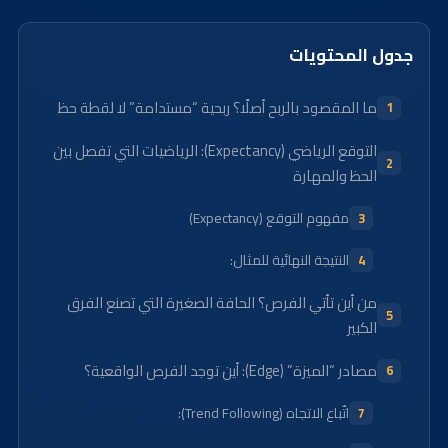
جدول المحتويات
ما المقصود بالربح أصلًا؟ ربحية “مستدامة” لا لقطة حظ
التوقع الرياضي (Expectancy): الرياضيات التي تفصل بين
الحظ والمهارة
مفهوم التوقع (Expectancy)
النتيجة النهائية للمثال:
من أين تأتي الفرص؟ الحافة الصغيرة التي تصنع الفرق
الكبير
مصادر “الميزة” (Edge): أين توجد الفرص الواقعية؟
اتّباع الاتجاه (Trend Following):