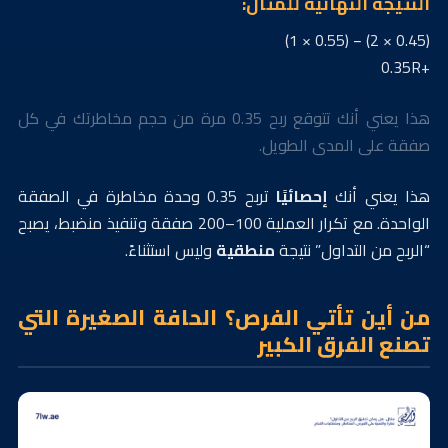
النتيجة النهائية للمثال:
(0.45 × 2) − (0.55 × 1)
+0.35R
هذا يعني أنك تتوقع ربح 0.35 مرة من حجم مخاطرتك في كل
صفقة على المدى الطويل.
هذا يعني أنك
إحصائيًا
تربح 0.35 وحدة مخاطرة في الصفقة
الواحدة. مع تكرار العملية 100–200 صفقة وتنفيذ منضبط، يصبح
“الربح من التداول” نتيجة
منطقية
وليس استثناءً.
من أين تأتي الفرص؟ الحافة الصغيرة التي
تصنع الفرق الكبير