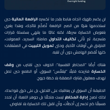
لن يكسر ظهرك اتجاه هابط بقدر ما تكسره
الرافعة المالية
حين
تستخدمها هربًا من الصبر. الرافعة تُضخّم نتائجك، وهذا يغري
بتعويض الخسارة سريعًا، لكنه غالبًا ما ينتهي بسلسلة قرارات
متسرعة. ثم تأتي
تكاليف التداول
صامتة: السبريد، العمولات،
الانزلاق في أوقات الأخبار، وحتى
تمويل التبييت
في المشتقات؛
كلها تُقضم الهامش دون أن تنتبه.
هناك أيضًا “المخاطر النفسية”: الخوف حين تقترب من
وقف
الخسارة
فتزيحه قليلًا “ليتنفّس” السوق، أو الطمع حين تصل
لهدف معقول فتترك الصفقة بلا خطة خروج.
الحقيقة أن السوق لن يعاقبك على التحليل، بل على خرق قواعدك.
لذلك تصبح
إدارة المخاطر
ليست ملحقًا بل جوهر اللعبة: أن تحدد
مسبقًا كم تخسر إن أخطأت، وأن تقبل تلك الخسارة بلا تفاوض.