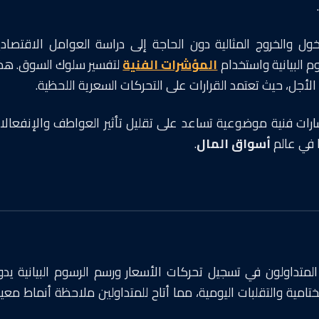
ول والخروج المثالية دون الحاجة إلى دراسة العوامل الاقتصادي
م البيانية واستخدام
المؤشرات الفنية
لتفسير سلوك السوق. هذ
جل، حيث تعتمد القرارات على التحركات السعرية اللحظية.
رات فنية موضوعية تساعد على تقليل تأثير العواطف والإنفعالا
ا في عالم
أسواق المال
.
لمتداولون في تسجيل تحركات الأسعار ورسم الرسوم البيانية يدويً
امية والتقلبات اليومية، مما أتاح للمتداولين ملاحظة أنماط معين