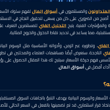
لمتداولون
والمستثمرون في
أسواق المال
لفهم سلوك الأسعا
، أصبح من الضروري على كل من يسعى لتحقيق النجاح في الاستثما
 والمؤشرات الفنية. يتيح
التحليل الفني
للمستثمرين التعرف عل
مستقبلية، مما يساعد في تحديد نقاط الدخول والخروج المثالية.
الفني
، وتطوره عبر الزمن، وأدواته الأساسية مثل الرسوم البياني
فني
الناجحة. سنعرض أيضًا مساهمات العلماء والمحللين في تطوي
سس فهم حركة الأسعار. سيتيح لك هذا المقال الحصول على رؤي
 أداء أفضل في
أسواق المال
.
ه؟
 الأسعار والرسوم البيانية بهدف التنبؤ باتجاهات السوق المستقبلية
خاذ قرار استثماري قد تم تضمينها بالفعل في السعر الحالي للأصل