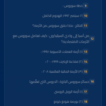
خطة سوروس :
١٦ سبتمبر ١٩٩٢: الهجوم الكامل
النتائج : ماذا حقق سوروس من الأزمة؟
من آسيا إلى وادي السيليكون : كيف تعامل سوروس مع
الأزمات الاقتصادية؟
(١) أزمة العملات الآسيوية ١٩٩٧ :
(٢) فقاعة الإنترنت ١٩٩٩-٢٠٠٠ :
(٣) الأزمة المالية العالمية ٢٠٠٨ :
خسائر سوروس البارزة : الدروس التي تعلَّمها
(١) أزمة الروبل الروسي
(٢) بورصة هونغ كونغ