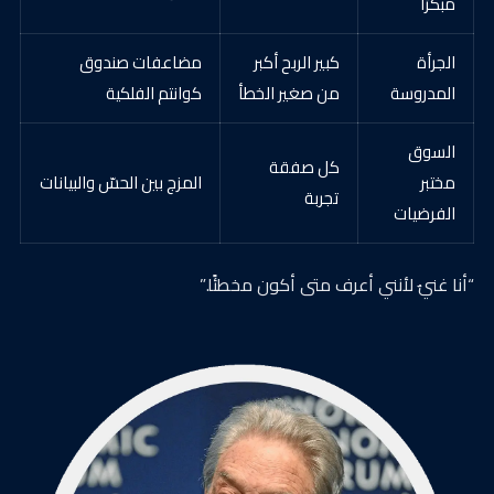
مبكرًا
الجرأة
كبير الربح أكبر
مضاعفات صندوق
المدروسة
من صغير الخطأ
كوانتم الفلكية
السوق
كل صفقة
مختبر
المزج بين الحسّ والبيانات
تجربة
الفرضيات
“أنا غنيٌ لأنني أعرف متى أكون مخطئًا.”