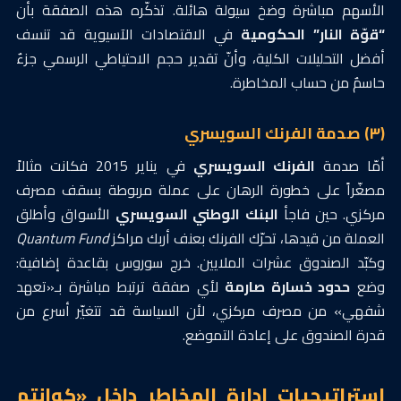
الأسهم مباشرة وضخ سيولة هائلة. تذكّره هذه الصفقة بأن
“قوّة النار” الحكومية
في الاقتصادات الآسيوية قد تنسف
أفضل التحليلات الكلية، وأنّ تقدير حجم الاحتياطي الرسمي جزءٌ
حاسمٌ من حساب المخاطرة.
(٣) صدمة الفرنك السويسري
أمّا صدمة
الفرنك السويسري
في يناير 2015 فكانت مثالاً
مصغّراً على خطورة الرهان على عملة مربوطة بسقف مصرف
مركزي. حين فاجأ
البنك الوطني السويسري
الأسواق وأطلق
العملة من قيدها، تحرّك الفرنك بعنف أربك مراكز
Quantum Fund
وكبّد الصندوق عشرات الملايين. خرج سوروس بقاعدة إضافية:
وضع
حدود خسارة صارمة
لأي صفقة ترتبط مباشرة بـ«تعهد
شفهي» من مصرف مركزي، لأن السياسة قد تتغيّر أسرع من
قدرة الصندوق على إعادة التموضع.
استراتيجيات إدارة المخاطر داخل «كوانتم