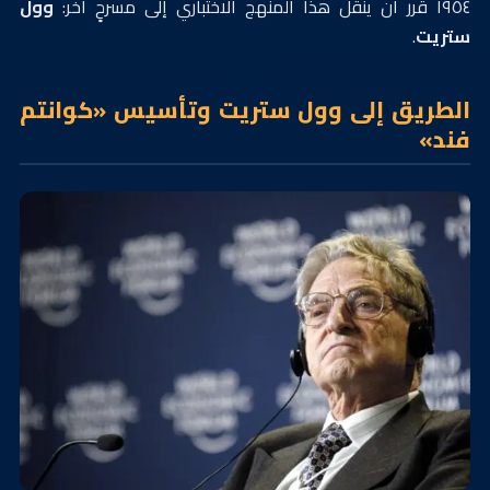
١٩٥٤ قرر أن ينقل هذا المنهج الاختباري إلى مسرحٍ آخر:
وول
ستريت
.
الطريق إلى وول ستريت وتأسيس «كوانتم
فند»