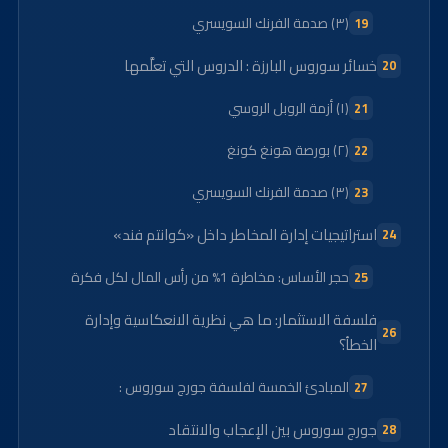
(٣) صدمة الفرنك السويسري
خسائر سوروس البارزة : الدروس التي تعلَّمها
(١) أزمة الروبل الروسي
(٢) بورصة هونغ كونغ
(٣) صدمة الفرنك السويسري
استراتيجيات إدارة المخاطر داخل «كوانتم فند»
حجر الأساس: مخاطرة 1% من رأس المال لكل فكرة
فلسفة الاستثمار: ما هي نظرية الانعكاسية وإدارة
الخطأ؟
المبادئ الخمسة لفلسفة جورج سوروس :
جورج سوروس بين الإعجاب والانتقاد