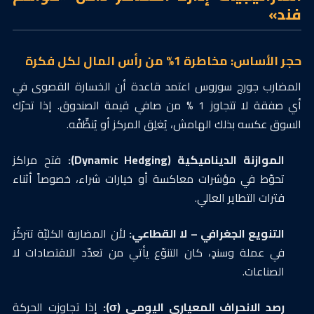
فند»
حجر الأساس: مخاطرة 1% من رأس المال لكل فكرة
المضارب جورج سوروس اعتمد قاعدة أن الخسارة القصوى في
أي صفقة لا تتجاوز 1 % من صافي قيمة الصندوق. إذا تحرّك
السوق عكسه بذلك الهامش، يُغلِق المركز أو يُنظِّفُه.
الموازنة الديناميكية (Dynamic Hedging):
فتح مراكز
تحوّط في مؤشرات معاكسة أو خيارات شراء، خصوصاً أثناء
فترات التطاير العالي.
التنويع الجغرافي – لا القطاعي:
لأن المضاربة الكليّة تتركّز
في عملة وسندٍ، كان التنوّع يأتي من تعدّد الاقتصادات لا
الصناعات.
رصد الانحراف المعياري اليومي (σ):
إذا تجاوزت الحركة