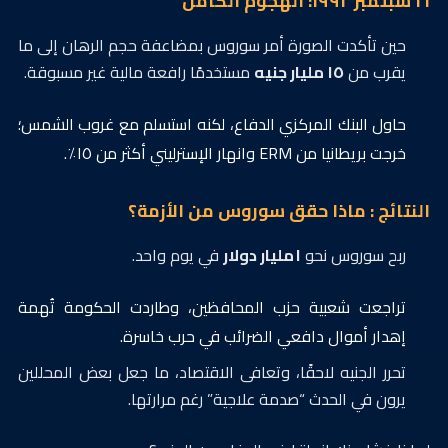
١٦ سبتمبر ١٩٩٢: الهجوم الكامل
حين تأكدت الصورة أمر سوروس بمضاعفة حجم الرهان إلى ما
يقرب من
١٥ مليار جنيه
مستخدمًا رافعة مالية غير مسبوقة.
حاول البنك المركزي الدفاع، لكنه استسلم مع غروب الشمس؛
خرجت بريطانيا من ERM وانهار الإسترليني أكثر من ١٥٪.
النتائج : ماذا حقق سوروس من الأزمة؟
ربح سوروس نحو
١ مليار دولار
في يوم واحد.
تراجعت شعبية حزب المحافظين، وطاردت الحكومة تُهمة
إهدار أموال دافعي الضرائب في حرب خاسرة.
تحرر الجنيه لاحقًا، وتعافى الاقتصاد، ما جعل بعض المحللين
يرون في الحدث “صدمة علاجية” رغم مرارتها.