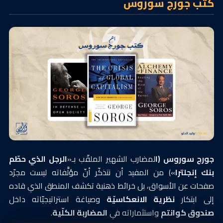
كُتب جورج سوروس
جورج سوروس (ا
لمضارب الشهير الملقّب بـ«
الرجل الذي حطّم
بنك إنجلترا
») من المفيد أن نتذكّر أنّ مؤلَّفاته ليست مجرّد
صفحات عن الأسواق، بل خرائط ذهنية تكشف المنطق الذي قاده
إلى ابتكار
نظرية الانعكاسيّة
وصياغة استراتيجيّاته داخل
صندوق كوانتم
واستثماراته في
المضاربة الكلّية
.