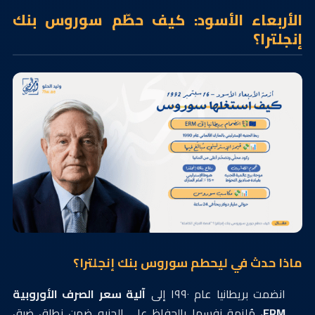
الأربعاء الأسود: كيف حطّم سوروس بنك
إنجلترا؟
ماذا حدث في ليحطم سوروس بنك إنجلترا؟
انضمت بريطانيا عام ١٩٩٠ إلى
آلية سعر الصرف الأوروبية
ERM
، مُلزِمة نفسها بالحفاظ على الجنيه ضمن نطاق ضيق