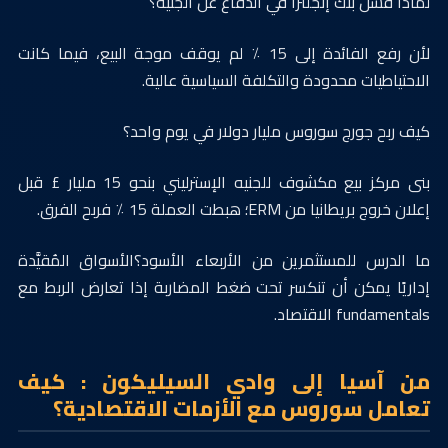
لماذا فشل بنك إنجلترا في الدفاع عن الجنيه؟
لأن رفع الفائدة إلى 15 ٪ لم يوقف موجة البيع، فيما كانت
الاحتياطيات محدودة والتكلفة السياسية عالية.
كيف ربح جورج سوروس مليار دولار في يوم واحد؟
بنى مركز بيع مكشوف للجنيه الإسترليني بنحو 15 مليار £ قبل
إعلان خروج بريطانيا من ERM؛ هبطت العملة 15 ٪ فربح الفرق.
ما الدرس للمستثمرين من الأربعاء الأسود؟الأسواق المُقيَّدة
إداريًا يمكن أن تنكسر تحت ضغط المضاربة إذا تعارض الربط مع
fundamentals الاقتصاد.
من آسيا إلى وادي السيليكون : كيف
تعامل سوروس مع الأزمات الاقتصادية؟