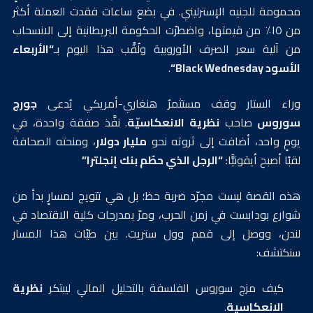
محمومة للجنيه الإسترليني. في بضع ساعات فقدت العملة أكثر
من ١٥٪ من قيمتها، واضطرّت الحكومة البريطانية إلى الانسحاب
من آلية سعر الصرف الأوروبية ولُقِّب هذا اليوم بـ
“الأربعاء
الأسود Black
Wednesday
“
.
وراء الستار وقف مستثمرٌ هنغاري-أمريكي يُدعى
جورج
سوروس
صاحب
نظرية الانعكاسيّة
. نفَّذ صفقة واحدة، في
يومٍ واحد، أضافت إلى ثروته نحو
مليار دولار
، ومنحته الصحافة
لقبًا أصبح أيقونيًّا:
“الرجل الذي حطّم بنك إنجلترا”
هذه القصة ليست مجرّد ضربة حظ؛ بل هي تتويج لمسارٍ بدأ من
شوارع بودابست في زمن الحرب، ومرّ بمدرجات كلية الاقتصاد في
لندن، ووصل إلى قمم وول ستريت. بين طيّات هذا المسار
سنكتشف:
كيف مزج سوروس الفلسفة بالتحليل المالي ليبتكر
نظرية
الانعكاسية
.