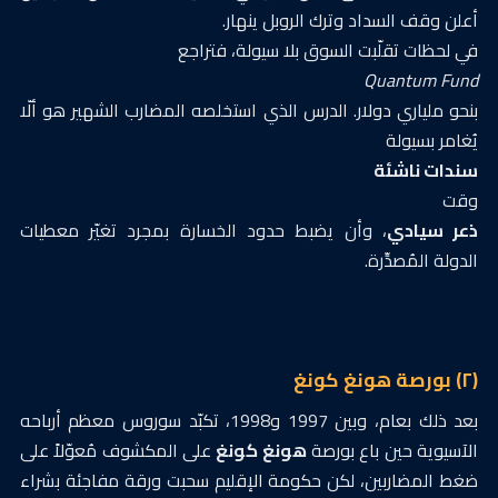
أعلن وقف السداد وترك الروبل ينهار.
في لحظات تقلّبت السوق بلا سيولة، فتراجع
Quantum Fund
بنحو ملياري دولار. الدرس الذي استخلصه المضارب الشهير هو ألّا
يُغامر بسيولة
سندات ناشئة
وقت
ذعر سيادي
، وأن يضبط حدود الخسارة بمجرد تغيّر معطيات
الدولة المُصدِّرة.
(٢) بورصة هونغ كونغ
بعد ذلك بعام، وبين 1997 و1998، تكبّد سوروس معظم أرباحه
الآسيوية حين باع بورصة
هونغ كونغ
على المكشوف مُعوّلاً على
ضغط المضاربين، لكن حكومة الإقليم سحبت ورقة مفاجئة بشراء