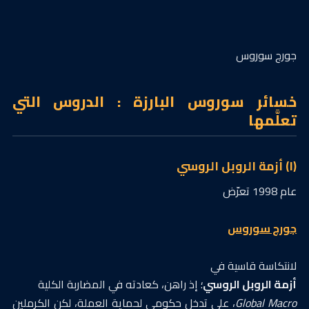
جورج سوروس
خسائر سوروس البارزة : الدروس التي
تعلَّمها
(١) أزمة الروبل الروسي
عام 1998 تعرّض
جورج سوروس
لانتكاسة قاسية في
أزمة الروبل الروسي
؛ إذ راهن، كعادته في المضاربة الكلية
Global Macro
، على تدخل حكومي لحماية العملة، لكن الكرملين