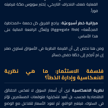
الفعلية ضعف الانحراف التاريخي، يَختبر سوروس صحّة فرضيته
فوراً.
ميزانية خطر أسبوعيّة:
يراجع الفريق كل جمعة «المخاطرة
المجمَّعة» (Aggregate Risk) ويُعدِّل الرافعة المالية على
هذا الأساس.
ومن هنا نخلص إلى أن القيمة النظرية في الأسواق تساوي صفر
إن لم تُترجَم إلى خطّة خفض خسائر.
فلسفة الاستثمار: ما هي نظرية
الانعكاسية وإدارة الخطأ؟
نظرية الانعكاسية
ترى أن أسعار السوق لا تعكس الحقائق
الاقتصادية فحسب، بل تُعيد تشكيلها؛ فتوقعات المستثمرين تؤثر
في السلوك، فيتغير الواقع، ثم تعود الأسعار لتتفاعل مع الوضع