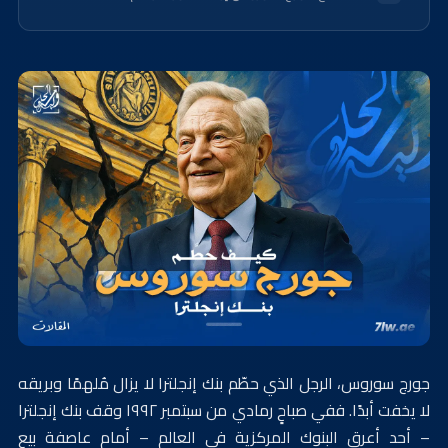
جورج سوروس، الرجل الذي حطّم بنك إنجلترا لا يزال مُلهمًا وبريقه
لا يخفت أبدًا. ففي صباحٍ رمادي من سبتمبر ١٩٩٢ وقف بنك إنجلترا
– أحد أعرق البنوك المركزية في العالم – أمام عاصفة بيعٍ