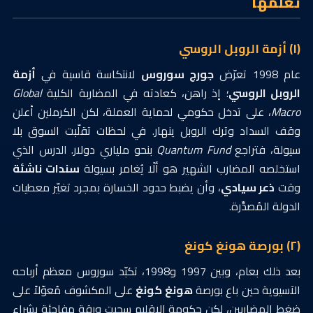
تعلَّمها
(١) أزمة الروبل الروسي
عام 1998 تعرّض
جورج سوروس
لانتكاسة قاسية في
أزمة
الروبل الروسي
؛ إذ راهن، كعادته في المضاربة الكلية
Global
Macro
، على تدخل حكومي لحماية العملة، لكن الكرملين أعلن
وقف السداد وترك الروبل ينهار. في لحظات تقلّبت السوق بلا
سيولة، فتراجع
Quantum Fund
بنحو ملياري دولار. الدرس الذي
استخلصه المضارب الشهير هو ألّا يُغامر بسيولة
سندات ناشئة
وقت
ذعر سيادي
، وأن يضبط حدود الخسارة بمجرد تغيّر معطيات
الدولة المُصدِّرة.
(٢) بورصة هونغ كونغ
بعد ذلك بعام، وبين 1997 و1998، تكبّد سوروس معظم أرباحه
الآسيوية حين باع بورصة
هونغ كونغ
على المكشوف مُعوّلاً على
ضغط المضاربين، لكن حكومة الإقليم سحبت ورقة مفاجئة بشراء