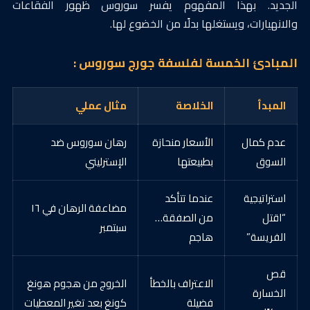
الجديد. بهذا المفهوم يفسر سوروس ظهور الفقاعات
والانهيارات، ويستغلها بدلًا من الخضوع لها.
المبادئ الخمسة لفلسفة جورج سوروس :
المبدأ
الخلاصة
مثال عملي
عدم كمال
الأسعار منحازة
رهان سوروس ضد
السوق
بطبيعتها
الإسترليني
استراتيجية
عندما تتأكد
مضاعفة الرهان في ١٦
“اقتل
من الصفقة…
سبتمبر
الفريسة”
هاجم
قص
الاعتراف بالخطأ
الخروج من هجوم هونغ
الخسارة
فضيلة
كونغ بعد تغير المعطيات