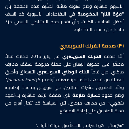
الأسهم مباشرة وضخ سيولة هائلة. تذكّره هذه الصفقة بأن
“قوّة النار” الحكومية
في الاقتصادات الآسيوية قد تنسف
أفضل التحليلات الكلية، وأنّ تقدير حجم الاحتياطي الرسمي جزءٌ
حاسمٌ من حساب المخاطرة.
(٣) صدمة الفرنك السويسري
أمّا صدمة
الفرنك السويسري
في يناير 2015 فكانت مثالاً
مصغّراً على خطورة الرهان على عملة مربوطة بسقف مصرف
مركزي. حين فاجأ
البنك الوطني السويسري
الأسواق وأطلق
العملة من قيدها، تحرّك الفرنك بعنف أربك مراكز
Quantum Fund
وكبّد الصندوق عشرات الملايين. خرج سوروس بقاعدة إضافية:
وضع
حدود خسارة صارمة
لأي صفقة ترتبط مباشرة بـ«تعهد
شفهي» من مصرف مركزي، لأن السياسة قد تتغيّر أسرع من
قدرة الصندوق على إعادة التموضع.
“سرُّ بقائي هو اعترافي بالخطأ قبل فوات الأوان.”