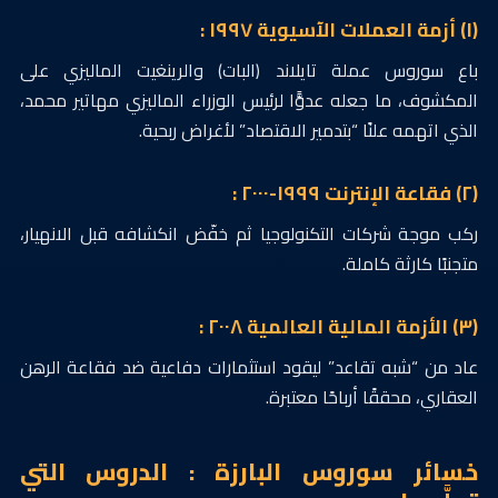
(١) أزمة العملات الآسيوية ١٩٩٧ :
باع سوروس عملة تايلاند (البات) والرينغيت الماليزي على
المكشوف، ما جعله عدوًّا لرئيس الوزراء الماليزي مهاتير محمد،
الذي اتهمه علنًا “بتدمير الاقتصاد” لأغراض ربحية.
(٢) فقاعة الإنترنت ١٩٩٩-٢٠٠٠ :
ركب موجة شركات التكنولوجيا ثم خفّض انكشافه قبل الانهيار،
متجنبًا كارثة كاملة.
(٣) الأزمة المالية العالمية ٢٠٠٨ :
عاد من “شبه تقاعد” ليقود استثمارات دفاعية ضد فقاعة الرهن
العقاري، محققًا أرباحًا معتبرة.
خسائر سوروس البارزة : الدروس التي