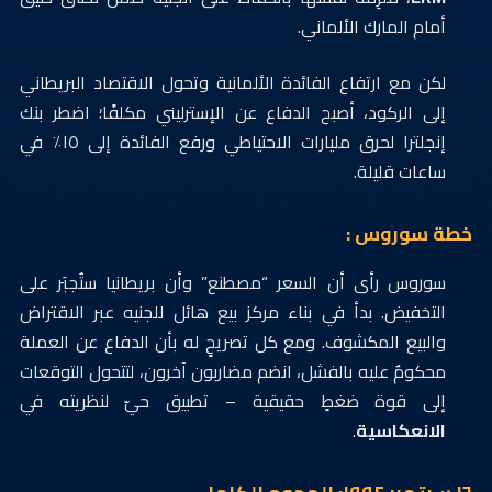
أمام المارك الألماني.
لكن مع ارتفاع الفائدة الألمانية وتحول الاقتصاد البريطاني
إلى الركود، أصبح الدفاع عن الإسترليني مكلفًا؛ اضطر بنك
إنجلترا لحرق مليارات الاحتياطي ورفع الفائدة إلى ١٥٪ في
ساعات قليلة.
خطة سوروس :
سوروس رأى أن السعر “مصطنع” وأن بريطانيا ستُجبَر على
التخفيض. بدأ في بناء مركز بيع هائل للجنيه عبر الاقتراض
والبيع المكشوف. ومع كل تصريحٍ له بأن الدفاع عن العملة
محكومٌ عليه بالفشل، انضم مضاربون آخرون، لتتحول التوقعات
إلى قوة ضغطٍ حقيقية – تطبيق حيّ لنظريته في
الانعكاسية
.