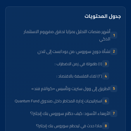
جدول المحتويات
أشهر منصات التحليل بمزايا تحقق مفهوم الاستثمار
الذكي
نشأة جورج سوروس: من بودابست إلى لندن
(١) طفولة في زمن الاضطراب :
(٢) لقاء الفلسفة بالاقتصاد :
الطريق إلى وول ستريت وتأسيس «كوانتم فند»
استراتيجيات إدارة المخاطر داخل صندوق Quantum Fund
الأربعاء الأسود: كيف حطّم سوروس بنك إنجلترا؟
ماذا حدث في ليحطم سوروس بنك إنجلترا؟