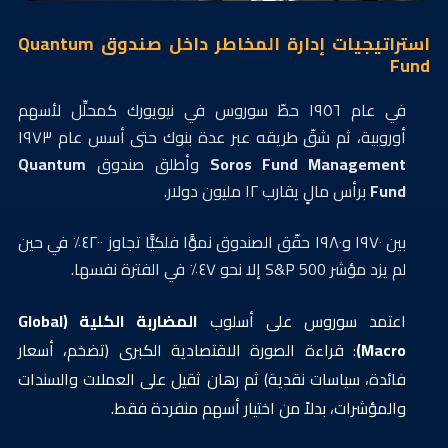
استراتيجيات إدارة المخاطر داخل صندوق Quantum
Fund
في عام ١٩٥٦ حطّ سوروس في نيويورك كمحلِّل لأسهم
أوروبية، ثم شقّ طريقه عبر عدة بنوك حتى أسس عام ١٩٧٣
Soros Fund Management
وأطلق صندوق
Quantum
Fund
برأس مالٍ يقارب ١٢ مليون دولار.
بين ١٩٧٠ و١٩٨٠ حقّق الصندوق نموًّا فلكيًّا تجاوز ٤٢٠٠٪ في حين
لم يزد مؤشر S&P 500 إلا نحو ٤٧٪ في الفترة نفسها.
اعتمد سوروس على أسلوب
المضاربة الكلية (Global
Macro)
: قراءة الصورة الاقتصادية الكبرى (تضخم، أسعار
فائدة، سياسات نقدية) ثم رهان ثقيل على العملات والسندات
والمؤشرات، بدلاً من اختيار أسهم منفردة فقط.