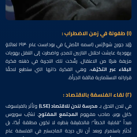
(١) طفولة في زمن الاضطراب :
وُلِد جورج شوارْتس (اسمه الأصلي) في بودابست عام ١٩٣٠ لعائلةٍ
يهودية عايشت احتلال النازيين للمجر، واضطرت إلى التنقل بهويات
مزيفة هربًا من الاعتقال. رسَّخت تلك التجربة في ذهنه فكرة
البقاء عبر التكيّف
، وهي الفكرة ذاتها التي ستطبع لاحقًا
قراراته الاستثمارية فائقة الجرأة.
(٢) لقاء الفلسفة بالاقتصاد :
في لندن التحق بـ
مدرسة لندن للاقتصاد (LSE)
وتأثر بالفيلسوف
كارل بوبر، صاحب مفهوم
المجتمع المفتوح
. تشرّب سوروس
مبدأ “قابلية الخطأ”؛ فالحقيقة بنظره لا تكون مطلقة أبدًا، بل
تُختَبَر باستمرار. وبعد أن نال درجة الماجستير في الفلسفة عام