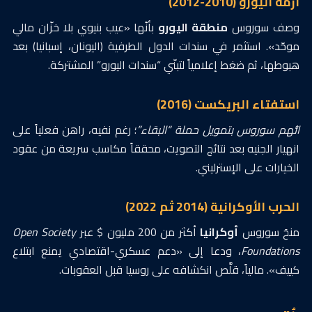
أزمة اليورو (2010-2012)
وصف سوروس
منطقة اليورو
بأنّها «عيب بنيوي بلا خزّان مالي
موحّد». استثمر في سندات الدول الطرفية (اليونان، إسبانيا) بعد
هبوطها، ثم ضغط إعلامياً لتبنّي “سندات اليورو” المشتركة.
استفتاء البريكست (2016)
اتُّهم سوروس بتمويل حملة “البقاء”
؛ رغم نفيه، راهن فعلياً على
انهيار الجنيه بعد نتائج التصويت، محققاً مكاسب سريعة من عقود
الخيارات على الإسترليني.
الحرب الأوكرانية (2014 ثم 2022)
منحَ سوروس
أوكرانيا
أكثر من 200 مليون $ عبر
Open Society
Foundations
، ودعا إلى «دعم عسكري-اقتصادي يمنع ابتلاع
كييف». مالياً، قلَّص انكشافه على روسيا قبل العقوبات.