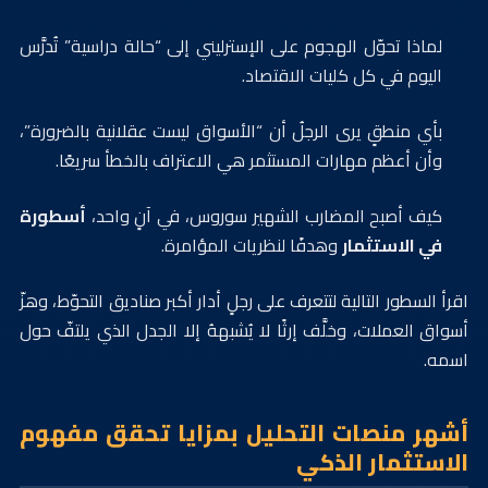
لماذا تحوّل الهجوم على الإسترليني إلى “حالة دراسية” تُدرَّس
اليوم في كل كليات الاقتصاد.
بأي منطقٍ يرى الرجلُ أن “الأسواق ليست عقلانية بالضرورة”،
وأن أعظم مهارات المستثمر هي الاعتراف بالخطأ سريعًا.
كيف أصبح المضارب الشهير سوروس، في آنٍ واحد،
أسطورة
في الاستثمار
وهدفًا لنظريات المؤامرة.
اقرأ السطور التالية لتتعرف على رجلٍ أدار أكبر صناديق التحوّط، وهزّ
أسواق العملات، وخلَّف إرثًا لا يُشبههُ إلا الجدل الذي يلتفّ حول
اسمه.
أشهر منصات التحليل بمزايا تحقق مفهوم
الاستثمار الذكي