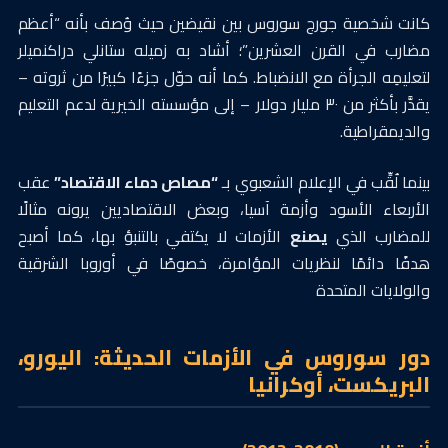
كانت شخصية جورج سوروس بين نقيضين حيث وُصف بأنه “أعظم
مضارب في القرن العشرين”؛ أشاد به زميله ستانلي دراكنميلر
لتعليمِه الجرأة مع الانضباط. كما أنه حوّل جزءًا كبيرًا من ثروته –
يقدَّر بأكثر من ٣٠ مليار دولار – إلى مؤسسته الخيرية لدعم التعليم
والديمقراطية.
بينما لُقِّب في الإعلام الشعبوي بـ
“مصاص دماء الاقتصاد”
عقب
الأربعاء الأسود وأزمة آسيا، وبعض الاقتصاديين يرونه مثالًا
للمضارب الذي
يصنع
الأزمات لا يكتفي بالتنبؤ بها، كما أصبح
هدفًا دائمًا لنظريات المؤامرة، خصوصًا في أوروبا الشرقية
والولايات المتحدة
دور سوروس في الأزمات الحديثة: اليورو،
البريكست، أوكرانيا