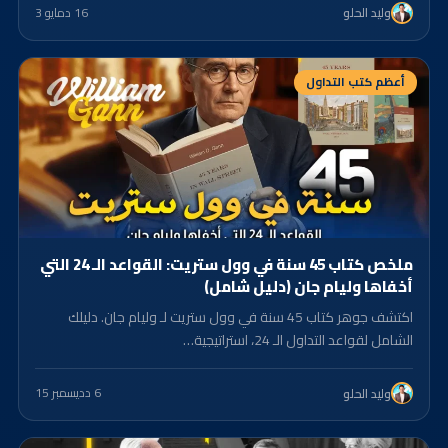
16 د
مايو 3
وليد الحلو
أعظم كتب التداول
ملخص كتاب 45 سنة في وول ستريت: القواعد الـ 24 التي
أخفاها وليام جان (دليل شامل)
اكتشف جوهر كتاب 45 سنة في وول ستريت لـ وليام جان. دليلك
الشامل لقواعد التداول الـ 24، استراتيجية…
6 د
ديسمبر 15
وليد الحلو