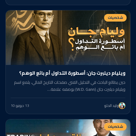
شخصيات
ويليام ديلبرت جان: أسطورة التداول أم بائع الوهم؟
حين يطالع الباحث في التحليل الفني صفحات التاريخ المالي، يلمع اسم
ويليام ديلبرت جان (W.D. Gann) بوصفه علامة…
13 د
يونيو 10
وليد الحلو
شخصيات