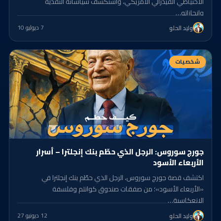
الاحتياطي الفيدرالي الأمريكي، واستكشف سياساته النقدية
وإنجازاته…
7 د
يوليو 10
وليد الحلو
شخصيات
جورج سوروس: الرجل الذي حطّم بنك إنجلترا – أسرار
الأربعاء الأسود
اكتشف قصة جورج سوروس، الرجل الذي حطّم بنك إنجلترا في
«الأربعاء الأسود»؛ من صفقات صندوق كوانتم وفلسفة
الانعكاسية…
12 د
يونيو 27
وليد الحلو