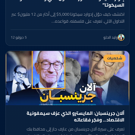
السيكوتا”
اكتشف كيف حوّل إدوارد سيكوتا 5,000$ إلى أكثر من 12 مليون$ عبر
التداول الآلي. تعرف على فلسفته، قواعده…
5 د
يوليو 12
وليد الحلو
شخصيات
آلان جرينسبان: المايسترو الذي عزف سيمفونية
الاقتصاد… وفجّر فقاعاته
تعرف على سيرة آلان جرينسبان من عازف جاز إلى محافظ بنك