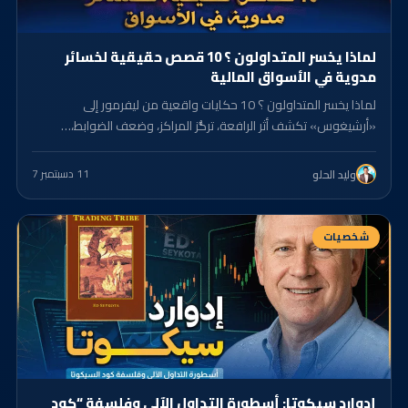
لماذا يخسر المتداولون ؟ 10 قصص حقيقية لخسائر
مدوية في الأسواق المالية
لماذا يخسر المتداولون ؟ 10 حكايات واقعية من ليفرمور إلى
«أرشيغوس» تكشف أثر الرافعة، تركُّز المراكز، وضعف الضوابط،…
11 د
سبتمبر 7
وليد الحلو
شخصيات
إدوارد سيكوتا: أسطورة التداول الآلي وفلسفة “كود