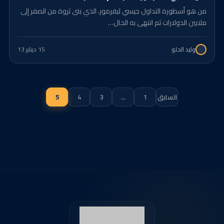
من هو أسطورة التداول جيسي ليفرمور، الذي بنى ثروة من الصفر إلى
ملايين الدولارات ثم انتهى به الحال…
15 د
يناير 13
وليد الحلو
تعدد
السابق
1
…
3
4
5
صفحات
المقالات