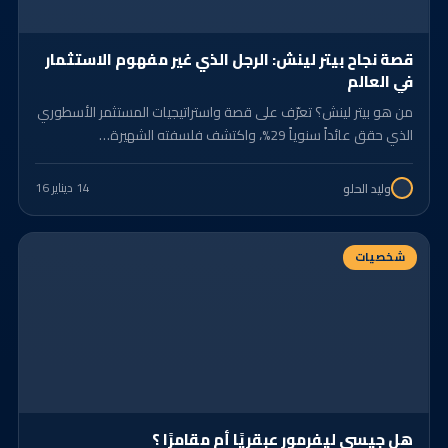
قصة نجاح بيتر لينش: الرجل الذي غير مفهوم الاستثمار
في العالم
من هو بيتر لينش؟ تعرّف على قصة واستراتيجيات المستثمر الأسطوري
الذي حقق عائداً سنوياً 29%، واكتشف فلسفته الشهيرة…
14 د
يناير 16
وليد الحلو
شخصيات
هل جيسي ليفرمور عبقريًا أم مقامرًا ؟